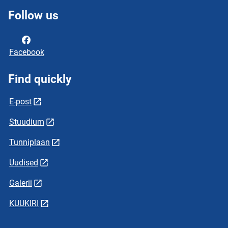
Follow us
Facebook
Find quickly
E-post
Stuudium
Tunniplaan
Uudised
Galerii
KUUKIRI