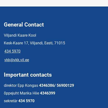
General Contact
Viljandi Kaare Kool
Kesk-Kaare 17, Viljandi, Eesti, 71015
434 5970
vkk@vkk.vil.ee
Important contacts
direktor Epp Kongas
4346386/ 56900129
õppejuht Marika Hiie
4346399
sekretär
434 5970