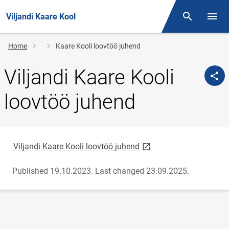
Viljandi Kaare Kool
Otsing
Open/
Breadcrumb
Home
Kaare Kooli loovtöö juhend
Viljandi Kaare Kooli
loovtöö juhend
link opens on new page
Viljandi Kaare Kooli loovtöö juhend
Published 19.10.2023.
Last changed 23.09.2025.