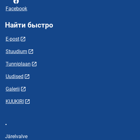
Facebook
Найти быстро
E-post
Stuudium
Tunniplaan
Uudised
Galerii
KUUKIRI
.
Järelvalve