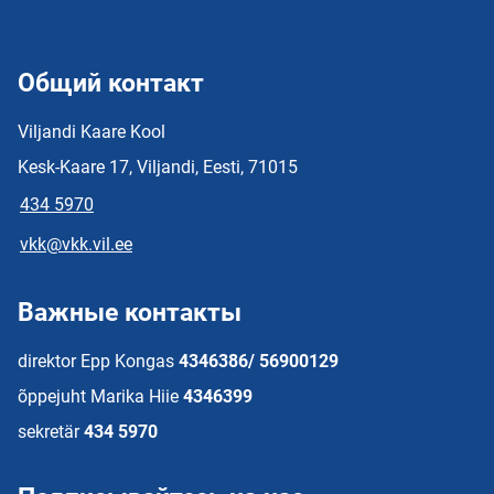
Общий контакт
Viljandi Kaare Kool
Kesk-Kaare 17, Viljandi, Eesti, 71015
434 5970
vkk@vkk.vil.ee
Важные контакты
direktor Epp Kongas
4346386/ 56900129
õppejuht Marika Hiie
4346399
sekretär
434 5970