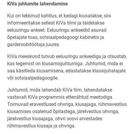
KiVa juhtumite lahendamine
Kui on tekkinud kahtlus, et kedagi kiusatakse, siis
informeeritakse sellest KiVa tiimi ja täidetakse
eeluuringu ankeet. Eeluuringu ankeedid asuvad
õpetajate toas, sotsiaalpedagoogi kabinetis ja
garderoobitöötaja juures.
KiVa meeskond tutvub eeluuringu ankeediga ja otsustab,
kas tegemist on kiusamisjuhtumiga. Juhtumid, mida ei
saa käsitleda kiusamisena, edastatakse klassijuhatajale
või sotsiaalpedagoogile.
Juhtumid, mida lahendab KiVa tiim, lahendatakse
vastavalt KiVa programmis ettenähtud meetodiga.
Toimuvad eravestlused ohvriga, kiusajaga, rühmavestlus
kiusamises osalenud õpilastega, järelvestlus ohvriga,
järelvestlus kiusajaga, ohvri soovi arvestades
rühmavestlus kiusaja ja ohvriga.