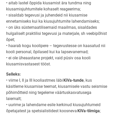
• aitab lastel õppida kiusamist ära tundma ning
kiusamisjuhtumitele kohaselt reageerima;
• sisaldab tegevusi ja juhendeid nii kiusamise
ennetamiseks kui ka kiusujuhtumite lahendamiseks;
• on üks süstemaatilisemaid maailmas, sisaldades
hulgaliselt praktilisi tegevusi ja materjale, sh veebipõhist
õpet;
• haarab kogu koolipere – tegevustesse on kaasatud nii
kooli personal, õpilased kui ka lapsevanemad;
• ei ole üheaastane projekt, vaid püsiv osa kooli
kiusamisvastasest tööst.
Selleks:
• viime I, II ja III kooliastmes läbi
KiVa-tunde
, kus
käsitleme kiusamise teemat, kiusamisele vastu seismise
põhimõtteid ning tegeleme väärtuskasvatusega
laiemalt;
• uurime ja lahendame esile kerkinud kiusujuhtumeid
õpetajatest ja spetsialistidest koosneva
KiVa-tiimiga
;