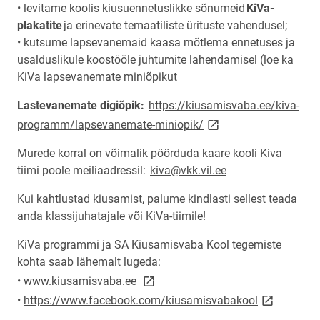
• levitame koolis kiusuennetuslikke sõnumeid
KiVa-
plakatite
ja erinevate temaatiliste ürituste vahendusel;
• kutsume lapsevanemaid kaasa mõtlema ennetuses ja
usalduslikule koostööle juhtumite lahendamisel (loe ka
KiVa lapsevanemate miniõpikut
Lastevanemate digiõpik:
https://kiusamisvaba.ee/kiva-
link opens on new pag
programm/lapsevanemate-miniopik/
Murede korral on võimalik pöörduda kaare kooli Kiva
tiimi poole meiliaadressil:
kiva@vkk.vil.ee
Kui kahtlustad kiusamist, palume kindlasti sellest teada
anda klassijuhatajale või KiVa-tiimile!
KiVa programmi ja SA Kiusamisvaba Kool tegemiste
kohta saab lähemalt lugeda:
link opens on new page
•
www.kiusamisvaba.ee
link opens 
•
https://www.facebook.com/kiusamisvabakool