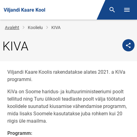
Viljandi Kaare Kool
Otsing
Menüü
Jälglink
Avaleht
Koolielu
KIVA
KIVA
Viljandi Kaare Koolis rakendatakse alates 2021. a KiVa
programmi.
KiVa on Soome haridus- ja kultuuriministeeriumi poolt
tellitud ning Turu ülikooli teadlaste poolt välja töötatud
koolidele suunatud kiusamise vähendamise programm,
mida lisaks Soomele kasutatakse juba rohkem kui 20
riigis üle maailma.
Programm: