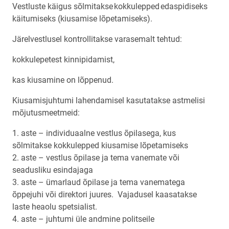
Vestluste käigus sõlmitakse kokkulepped edaspidiseks
käitumiseks (kiusamise lõpetamiseks).
Järelvestlusel kontrollitakse varasemalt tehtud:
kokkulepetest kinnipidamist,
kas kiusamine on lõppenud.
Kiusamisjuhtumi lahendamisel kasutatakse astmelisi
mõjutusmeetmeid:
1. aste – individuaalne vestlus õpilasega, kus
sõlmitakse kokkulepped kiusamise lõpetamiseks
2. aste – vestlus õpilase ja tema vanemate või
seadusliku esindajaga
3. aste – ümarlaud õpilase ja tema vanematega
õppejuhi või direktori juures. Vajadusel kaasatakse
laste heaolu spetsialist.
4. aste – juhtumi üle andmine politseile