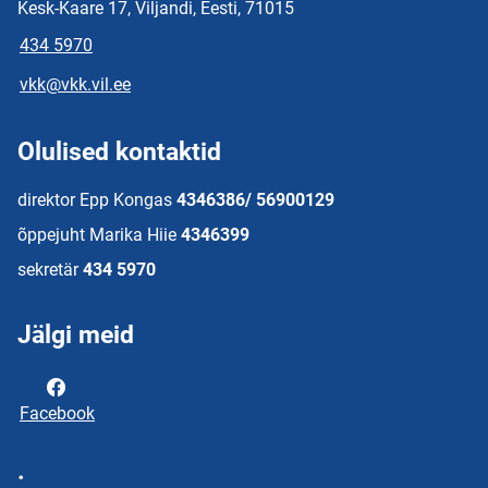
Kesk-Kaare 17, Viljandi, Eesti, 71015
434 5970
vkk@vkk.vil.ee
Olulised kontaktid
direktor Epp Kongas
4346386/ 56900129
õppejuht Marika Hiie
4346399
sekretär
434 5970
Jälgi meid
Facebook
.