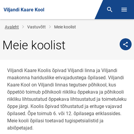
Viljandi Kaare Kool
Otsing
Menüü
Jälglink
Avaleht
Vastuvõtt
Meie koolist
Meie koolist
Viljandi Kaare Koolis õpivad Viljandi linna ja Viljandi
maakonna hariduslike erivajadustega õpilased. Viljandi
Kaare Kool on Viljandi linnas tegutsev põhikool, kus
õppetöö toimub põhikooli riikliku õppekava ja põhikooli
riikliku lihtsustatud õppekava lihtsustatud ja toimetuleku
õppe järgi. Koolis õpivad tõhustatud ja erituge vajavad
õpilased. Õpe toimub 6. või 12. õpilasega eriklassides.
Meie kooli õpilasi toetavad tugispetsialistid ja
abiõpetajad.