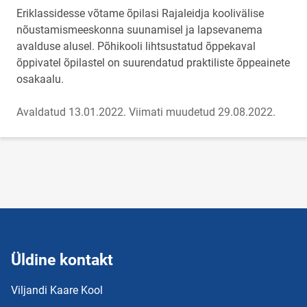
Eriklassidesse võtame õpilasi Rajaleidja koolivälise
nõustamismeeskonna suunamisel ja lapsevanema
avalduse alusel. Põhikooli lihtsustatud õppekaval
õppivatel õpilastel on suurendatud praktiliste õppeainete
osakaalu.
Avaldatud 13.01.2022.
Viimati muudetud 29.08.2022.
Üldine kontakt
Viljandi Kaare Kool